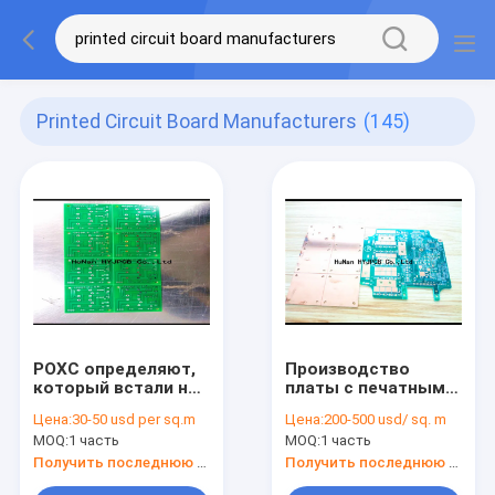
Printed Circuit Board Manufacturers
(145)
РОХС определяют,
Производство
который встали на
платы с печатным
сторону ПКБ, плату
монтажом ядра
Цена:
30-50 usd per sq.m
Цена:
200-500 usd/ sq. m
с печатным
металла
MOQ:
1 часть
MOQ:
1 часть
монтажом
электрическое и
изготовляя
механическое
Получить последнюю цену
Получить последнюю цену
законченное ОСП
характеристик Пкбс