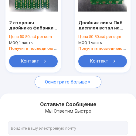
Качество управления
связаться с нами
2 стороны
Двойник силы Пкб
двойника фабрики
дисплея встал на
Спросите цитату
Пкб ПКБ 2 слоя
сторону толщина
Цена:
50-80usd per sqm
Цена:
50-80usd per sqm
плата с печатным
платы с печатным
MOQ:
1 часть
MOQ:
1 часть
монтажом Пкб
монтажом 1.0ММ
бортовой двойная,
ПКБ
Получить последнюю цену
Получить последнюю цену
который встали на
сторону
Доска ПКБ металла
Контакт
Контакт
плата pcb FR4
Осмотрите больше
односторонней печатной плате
ПКБ КЭМ 1
Оставьте Сообщение
Мы Ответим Быстро
плата pcb алюминия
двухсторонней печатной плате