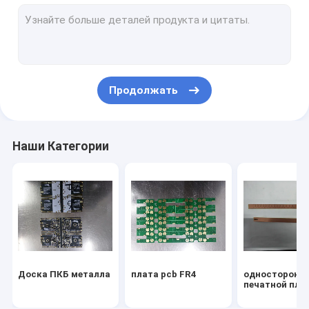
Медный ПКБ ядра
PCB металлическим сердечником
высокий pcb термальной проводимости
Продолжать
многослойной доски PCB
ПКБ банка силы
Наши Категории
Доска ПКБ металла
плата pcb FR4
односторонн
печатной пла