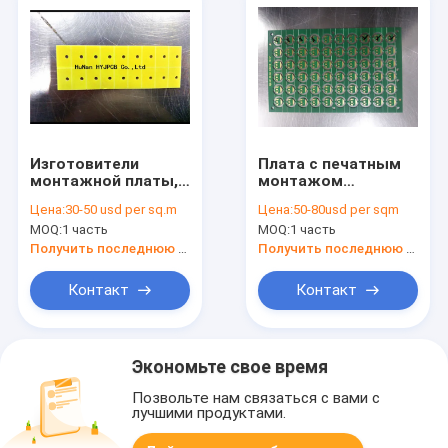
Изготовители
Плата с печатным
монтажной платы,
монтажом
определяют,
телефона ПКБ
Цена:
30-50 usd per sq.m
Цена:
50-80usd per sqm
который
заряжателя
MOQ:
1 часть
MOQ:
1 часть
монтажную плату
батареи доски
встали на сторону
банка силы Пкб
Получить последнюю цену
Получить последнюю цену
ФР4 0.8ММ Х/ЗОЗ
регулятора
мобильная
Контакт
Контакт
Экономьте свое время
Позвольте нам связаться с вами с
лучшими продуктами.