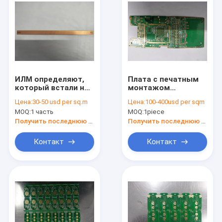
ИЛМ определяют,
Плата с печатным
который встали на
монтажом
сторону ПКБ, делая
изготовляя
Цена:
30-50 usd per sq.m
Цена:
100-400usd per sqm
платами с
разнослоистую
MOQ:
1 часть
MOQ:
1piece
печатным
фабрику ФР4 1.5ММ
монтажом толщину
дизайна доски ПКБ
Получить последнюю цену
Получить последнюю цену
бондаря ФР4 0.5-12
ОЗ
Контакт
Контакт
Главная страница
Обслуживания ПКБ
О нас