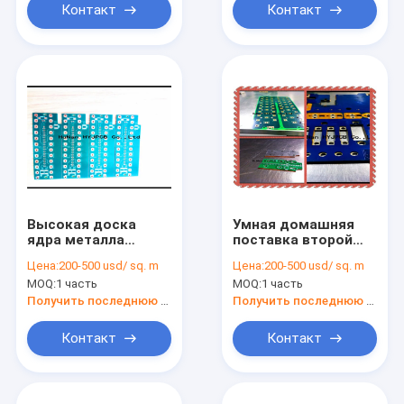
поверхностное
платы с печатным
Контакт
Контакт
монтажом
Высокая доска
Умная домашняя
ядра металла
поставка второй
изготовителей
власти
Цена:
200-500 usd/ sq. m
Цена:
200-500 usd/ sq. m
платы с печатным
производства
MOQ:
1 часть
MOQ:
1 часть
монтажом металла
доски/платы с
квасцов
печатным
Получить последнюю цену
Получить последнюю цену
термальной
монтажом Пкб
проводимости
металла
Контакт
Контакт
ВТ-42