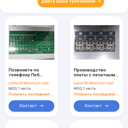
Дайте ваше требование
Позвоните по
Производство
телефону Пкб
платы с печатным
стороны двойника
монтажом доски
Цена:
50-80usd per sqm
Цена:
50-80usd per sqm
толщины Ку доски
ПКБ высокой
MOQ:
1 часть
MOQ:
1 часть
1/1оз ПКБ платы с
температуры Фр4
печатным
Получить последнюю цену
Получить последнюю цену
монтажом ФР4
Контакт
Контакт