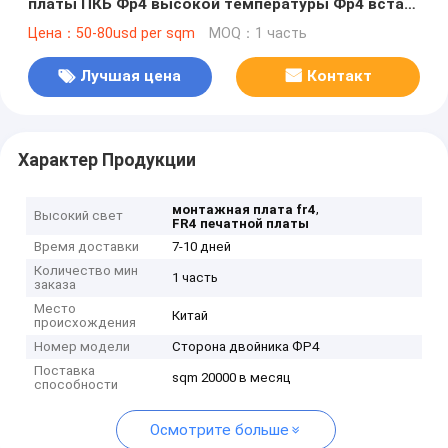
платы ПКБ Фр4 высокой температуры Фр4 встал
на сторону Пкб Фр4
Цена：50-80usd per sqm
MOQ：1 часть
Лучшая цена
Контакт
Характер Продукции
,
монтажная плата fr4
Высокий свет
FR4 печатной платы
Время доставки
7-10 дней
Количество мин
1 часть
заказа
Место
Китай
происхождения
Номер модели
Сторона двойника ФР4
Поставка
sqm 20000 в месяц
способности
Осмотрите больше