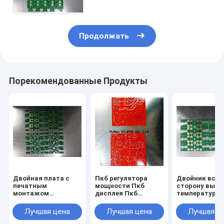
сторону Пкб Фр4
Продолжать
Порекомендованные Продукты
Двойная плата с
Пкб регулятора
Двойник вста
печатным
мощности Пкб
сторону высо
монтажом
дисплея Пкб
температура
телефона ПКБ
потребителя ПКБ
дизайна доск
заряжателя
стороны двойника
ФР4, монтаж
Лучшая цена
Лучшая цена
Лучшая ц
батареи Пкб
ПКБ ФР4 94В-0
плата ФР4
стороны двойника
РОХС электронный