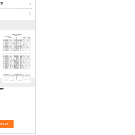
CB
ие