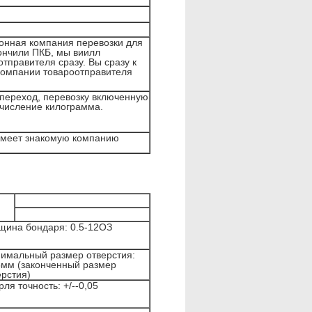
онная компания перевозки для
кончили ПКБ, мы виилл
тправителя сразу. Вы сразу к
компании товароотправителя
переход, перевозку включенную
ычисление килограмма.
имеет знакомую компанию
щина бондаря: 0.5-12ОЗ
имальный размер отверстия:
5мм (законченный размер
ерстия)
ля точность: +/--0,05