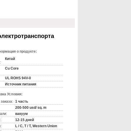
электротранспорта
ормация о продукте:
Китай
:
Cu Core
UL ROHS 94V-0
Источник питания
вка Условия:
 заказа:
1 часть
200-500 usd/ sq. m
али:
вакуум
:
12-15 дней
:
L / C, T / T, Western Union