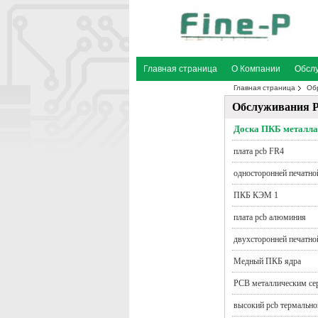
Главная страница
О Компании
Обсл
Главная страница
Об
Отправить запрос
Обслуживания 
Доска ПКБ металла
плата pcb FR4
односторонней печатно
ПКБ КЭМ 1
плата pcb алюминия
двухсторонней печатно
Медный ПКБ ядра
PCB металлическим се
высокий pcb термальн