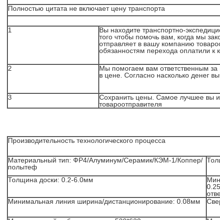
Полностью цитата не включает цену транспорта
1
Вы находите транспортно-экспедици
того чтобы помочь вам, когда мы за
отправляет в вашу компанию товароо
обязанностям перехода оплатили к 
2
Мы помогаем вам ответственным за 
в цене. Согласно насколько денег в
3
Сохранить цены. Самое лучшее вы 
товароотправителя
Производительность технологического процесса
Материальный тип: ФР4/Алуминум/Серамик/КЭМ-1/Коппер/
Тол
полытеф
Толщина доски: 0.2-6.0мм
Мин
0.2
отв
Минимальная линия ширина/дистанционирование: 0.08мм
Свер