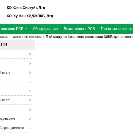
КО. ФинеСиркуйт, Лтд
КО. Ху Нан ХИДЖПКБ, Лтд
уживания PCB
Оборудование
Возможности PCB
Гарантия качества
Пкб модуля 4оз электропитания 30КВ для элект
разцы
Доска ПКБ металла
PCB
й плате
й плате
рдечником
ой проводимости