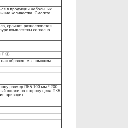
ться в продукции небольших
льшие количества. Смогите
аса, срочная разнослоистая
хоурс.комплетелы согласно
ы ПКБ
в нас образец. мы поможем
рону размер ПКБ 100 мм * 200
рый встали на сторону цена ПКБ
ние приводит