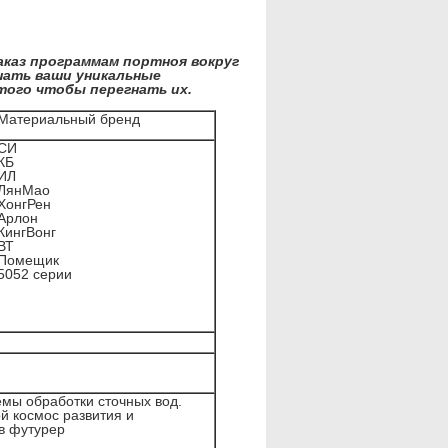
аказ программам портноя вокруг
шать ваши уникальные
того чтобы перегнать их.
Материальный бренд
СИ
КБ
ИЛ
ЛянМао
ХонгРен
Арлон
КингВонг
ВТ
Помещик
5052 серии
мы обработки сточных вод.
й космос развития и
в футурер