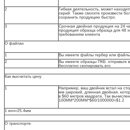
2
Гибкая деятельность, может находи
серий. Также смогите произвести бо
сохранить продукцию быстро.
3
Срочная двойная продукция на 24 ч
продукция образца образца для 48 
требованиям клиента
О файлах
1
Вы имеете файлы гербер или файл
2
Вы имеете образцы ПКБ. отправьте 
бесплатно скопировать его
Как высчитать цену
1
Например, ваш двойник встал на сто
мм широкий, длинная двойная, кото
в $60 метров квадрата. Так вычисле
100ММ*200ММ*$60/1000000=$1.2
1 инч=25.4мм
О транспорте.