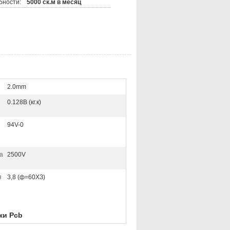
бности:
5000 ск.м в месяц
2.0mm
0.128В (кг.к)
94V-0
а
2500V
я
3,8 (ф=60ХЗ)
ки Pcb