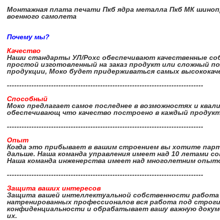
Монтажная плата печати Пкб ядра металла Пкб МК шиноп
военного самолета
Почему мы?
Качество
Наши стандарты УЛ/Рохс обеспечивают качественные собр
простой изготовленный на заказ продукт или сложный 
продукции, Моко будет придерживаться самых высококач
--------------------------------------------------------------------------------
Способный
Моко предлагает самое последнее в возможностях и квал
обеспечивающ что качество построено в каждый продукт
--------------------------------------------------------------------------------
Опыт
Когда это прибывает в вашим строением вы хотите пар
дальше. Наша команда управления имеет над 10 летами с
Наша команда инженерства имеет над многолетним опыто
--------------------------------------------------------------------------------
Защита ваших интересов
Защита вашей интеллектуальной собственности работа
натренированных профессионалов вся работа под строг
конфиденциальности и обрабатывает вашу важную докуме
их.