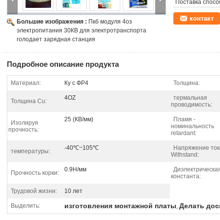
Поставка спосо
контакт
Большие изображения :
Пкб модуля 4оз
электропитания 30КВ для электротранспорта
голодает зарядная станция
Подробное описание продукта
Материал:
Ку с ФР4
Толщина:
4OZ
термальная
Толщина Cu:
проводимость:
25 (КВ/мм)
Пламя -
Изолируя
номинальность
прочность:
retardant:
-40℃~105℃
Напряжение ток
температуры:
Withstand:
0.9Н/мм
Диэлектрическа
Прочность корки:
константа:
Трудовой жизни:
10 лет
изготовления монтажной платы
Делать дос
Выделить:
,