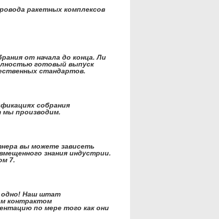
ровода ракетных комплексов
ания от начала до конца. Ли
полностью готовый выпуск
ественных стандартов.
ификациях собрания
 мы производим.
тнера вы можете зависеть
овмещенного знания индустрии.
м 7.
 одно! Наш штат
им контрактом
нтацию по мере того как они