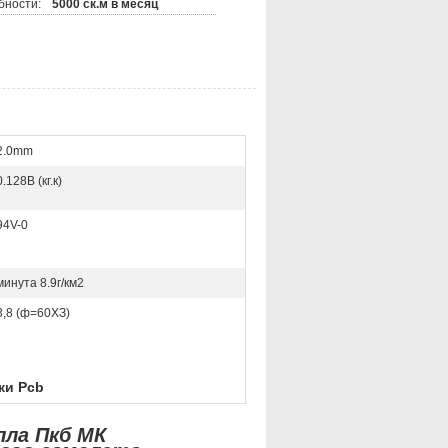
бности:
5000 ск.м в месяц
2.0mm
0.128В (кг.к)
94V-0
минута 8.9г/км2
3,8 (ф=60ХЗ)
ки Pcb
лла Пкб МК