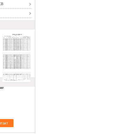
CB
ие