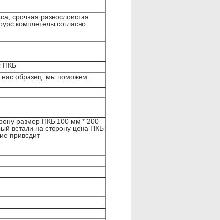
аса, срочная разнослоистая
хоурс.комплетелы согласно
ы ПКБ
в нас образец. мы поможем
рону размер ПКБ 100 мм * 200
рый встали на сторону цена ПКБ
ние приводит