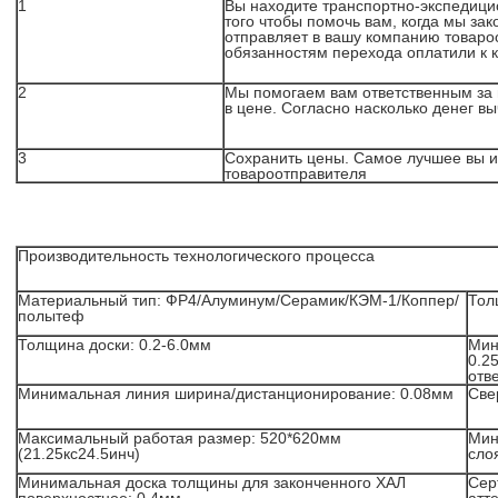
1
Вы находите транспортно-экспедици
того чтобы помочь вам, когда мы за
отправляет в вашу компанию товароо
обязанностям перехода оплатили к 
2
Мы помогаем вам ответственным за 
в цене. Согласно насколько денег в
3
Сохранить цены. Самое лучшее вы 
товароотправителя
Производительность технологического процесса
Материальный тип: ФР4/Алуминум/Серамик/КЭМ-1/Коппер/
Тол
полытеф
Толщина доски: 0.2-6.0мм
Мин
0.2
отв
Минимальная линия ширина/дистанционирование: 0.08мм
Свер
Максимальный работая размер: 520*620мм
Мин
(21.25кс24.5инч)
сло
Минимальная доска толщины для законченного ХАЛ
Сер