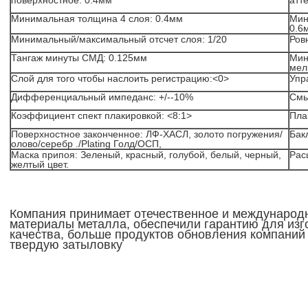
поверхностное: 0.4мм
атт
Минимальная толщина 4 слоя: 0.4мм
Мин
0.6
Минимальный/максимальный отсчет слоя: 1/20
Ров
Тангаж минуты СМД: 0.125мм
Мин
мел
Слой для того чтобы наслоить регистрацию:<0>
Упр
Дифференциальный импеданс: +/--10%
Смы
Коэффициент спект плакировкой: <8:1>
Пла
Поверхностное законченное: ЛФ-ХАСЛ, золото погружения/
Бак
олово/серебр ./Plating Голд/ОСП,
Маска припоя: Зеленый, красный, голубой, белый, черный,
Рас
желтый цвет.
Компания принимает отечественное и междунаро
материалы металла, обеспечили гарантию для изг
качества, больше продуктов обновления компаний
твердую затыловку