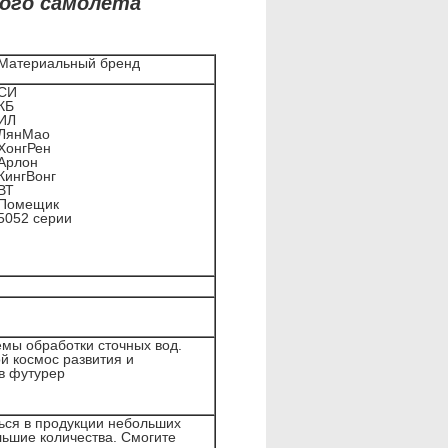
ного самолета
Материальный бренд
СИ
КБ
ИЛ
ЛянМао
ХонгРен
Арлон
КингВонг
ВТ
Помещик
5052 серии
мы обработки сточных вод.
й космос развития и
в футурер
ться в продукции небольших
льшие количества. Смогите