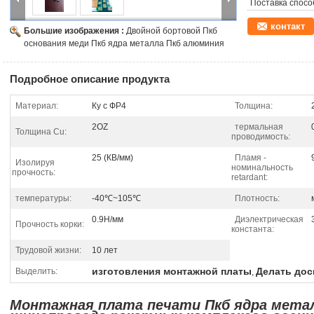
Поставка спосо
контакт
Большие изображения :
Двойной бортовой Пкб
основания меди Пкб ядра металла Пкб алюминия
Подробное описание продукта
Материал:
Ку с ФР4
Толщина:
2OZ
термальная
Толщина Cu:
проводимость:
25 (КВ/мм)
Пламя -
Изолируя
номинальность
прочность:
retardant:
температуры:
-40℃~105℃
Плотность:
0.9Н/мм
Диэлектрическая
Прочность корки:
константа:
Трудовой жизни:
10 лет
изготовления монтажной платы
Делать дос
Выделить:
,
Монтажная плата печати Пкб ядра мета