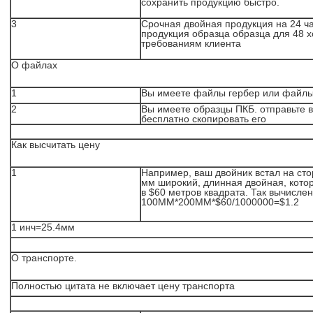
сохранить продукцию быстро.
3
Срочная двойная продукция на 24 ч
продукция образца образца для 48 
требованиям клиента
О файлах
1
Вы имеете файлы гербер или файл
2
Вы имеете образцы ПКБ. отправьте 
бесплатно скопировать его
Как высчитать цену
1
Например, ваш двойник встал на сто
мм широкий, длинная двойная, кото
в $60 метров квадрата. Так вычисле
100ММ*200ММ*$60/1000000=$1.2
1 инч=25.4мм
О транспорте.
Полностью цитата не включает цену транспорта