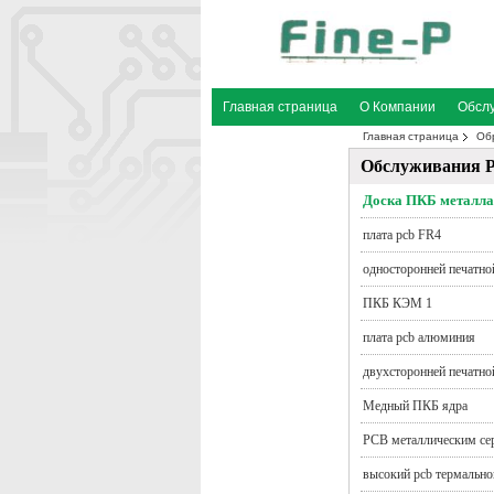
Главная страница
О Компании
Обсл
Главная страница
Об
Отправить запрос
Обслуживания 
Доска ПКБ металла
плата pcb FR4
односторонней печатно
ПКБ КЭМ 1
плата pcb алюминия
двухсторонней печатно
Медный ПКБ ядра
PCB металлическим се
высокий pcb термальн