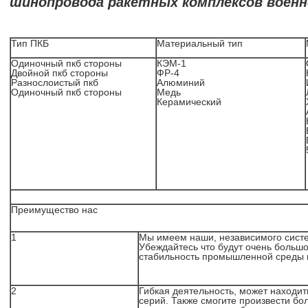
шинопровода ракетных комплексов воен
Тип ПКБ
Материальный тип
Одиночный пкб стороны
КЭМ-1
Двойной пкб стороны
ФР-4
Разнослоистый пкб
Алюминий
Одиночный пкб стороны
Медь
Керамический
Преимущество нас
1
Мы имеем наши, независимого систе
Убеждайтесь что будут очень большо
стабильность промышленной среды 
2
Гибкая деятельность, может находи
серий. Также смогите произвести бо