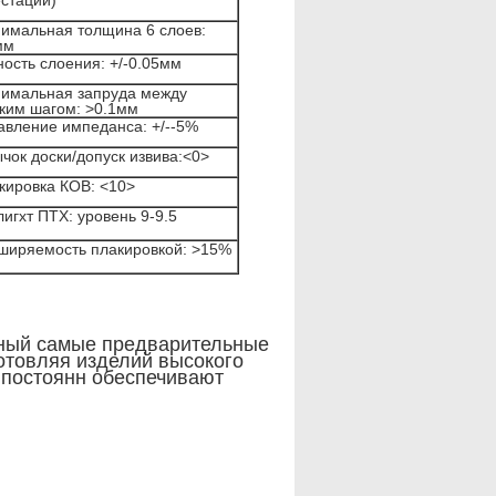
естации)
имальная толщина 6 слоев:
мм
ность слоения: +/-0.05мм
имальная запруда между
ким шагом: >0.1мм
авление импеданса: +/--5%
чок доски/допуск извива:<0>
кировка КОВ: <10>
лигхт ПТХ: уровень 9-9.5
ширяемость плакировкой: >15%
дный самые предварительные
отовляя изделий высокого
 постоянн обеспечивают