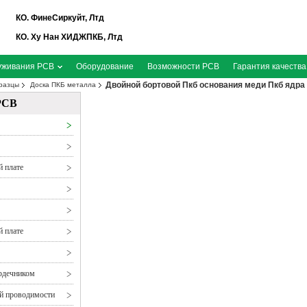
КО. ФинеСиркуйт, Лтд
КО. Ху Нан ХИДЖПКБ, Лтд
уживания PCB
Оборудование
Возможности PCB
Гарантия качества
Двойной бортовой Пкб основания меди Пкб ядр
разцы
Доска ПКБ металла
PCB
й плате
й плате
рдечником
ой проводимости