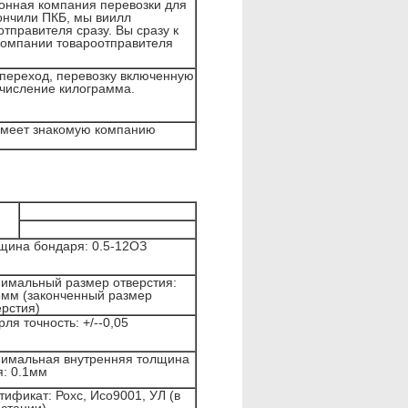
онная компания перевозки для
кончили ПКБ, мы виилл
тправителя сразу. Вы сразу к
компании товароотправителя
переход, перевозку включенную
ычисление килограмма.
имеет знакомую компанию
щина бондаря: 0.5-12ОЗ
имальный размер отверстия:
5мм (законченный размер
ерстия)
ля точность: +/--0,05
имальная внутренняя толщина
я: 0.1мм
тификат: Рохс, Исо9001, УЛ (в