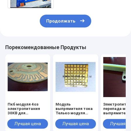
Продолжать
Порекомендованные Продукты
Пкб модуля 4оз
Модуль
Электропитан
электропитания
выпрямителя тока
перепада мод
30КВ для
Телько модуля
выпрямителя
электротранспорта
АПР48-3Г
доски ядра 4
голодает зарядная
выпрямителя тока
металла пере
Лучшая цена
Лучшая цена
Лучшая ц
станция
доски ПКБ металла
ЭСР-48/30Д Н
электропитания ДК
100А