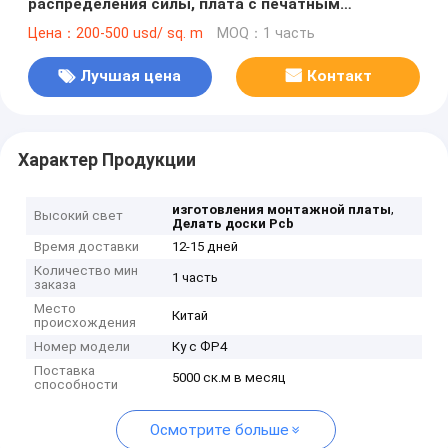
распределения силы, плата с печатным
монтажом
Цена：200-500 usd/ sq. m
MOQ：1 часть
Лучшая цена
Контакт
Характер Продукции
,
изготовления монтажной платы
Высокий свет
Делать доски Pcb
Время доставки
12-15 дней
Количество мин
1 часть
заказа
Место
Китай
происхождения
Номер модели
Ку с ФР4
Поставка
5000 ск.м в месяц
способности
Осмотрите больше