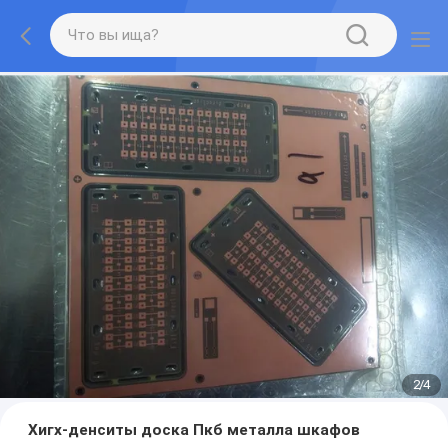
2
/
4
Хигх-денситы доска Пкб металла шкафов