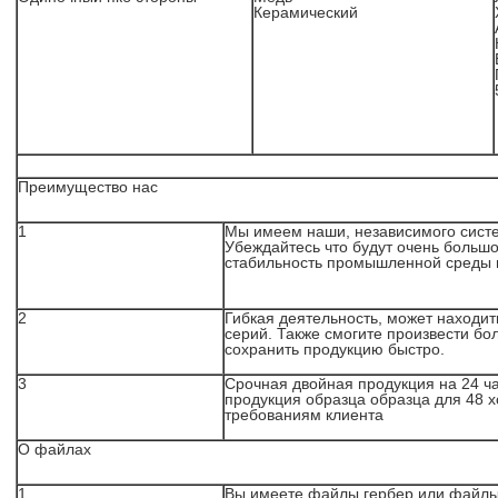
Керамический
Преимущество нас
1
Мы имеем наши, независимого систе
Убеждайтесь что будут очень большо
стабильность промышленной среды 
2
Гибкая деятельность, может находи
серий. Также смогите произвести бо
сохранить продукцию быстро.
3
Срочная двойная продукция на 24 ч
продукция образца образца для 48 
требованиям клиента
О файлах
1
Вы имеете файлы гербер или файл