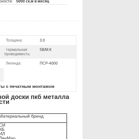
бности:
5000 ск.м в месяц
Толщина:
3.0
термальная
5В/М.К
проводимость:
Легенда:
ПСР-4000
ты с печатным монтажом
зой доски пкб металла
сти
Материальный бренд
СИ
КБ
ИЛ
ЛянМао