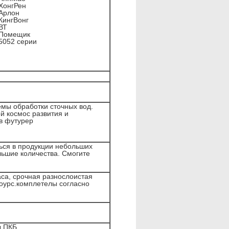
ХонгРен
Арлон
КингВонг
ВТ
Помещик
5052 серии
мы обработки сточных вод.
й космос развития и
в футурер
ться в продукции небольших
льшие количества. Смогите
аса, срочная разнослоистая
хоурс.комплетелы согласно
ы ПКБ