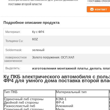
Поставка спосо
поставки второй власти
контакт
Подробное описание продукта
Материал:
Ку с ФР4
6OZ
Толщина Cu:
Soldermask:
зеленый
поверхностное
Золото погружения. ОСП.ХАЛ
законченное:
изготовления монтажной платы
делать пла
Выделить:
,
Ку ПКБ электрического автомобиля с поль
ФР4 для умного дома поставка второй вла
Тип ПКБ
Материальный тип
Одиночный пкб стороны
КЭМ-1
Двойной пкб стороны
ФР-4
Разнослоистый пкб
Алюминий
Одиночный пкб стороны
Медь