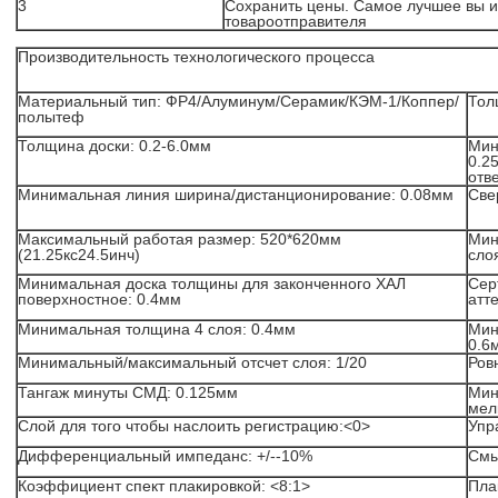
3
Сохранить цены. Самое лучшее вы 
товароотправителя
Производительность технологического процесса
Материальный тип: ФР4/Алуминум/Серамик/КЭМ-1/Коппер/
Тол
полытеф
Толщина доски: 0.2-6.0мм
Мин
0.2
отв
Минимальная линия ширина/дистанционирование: 0.08мм
Свер
Максимальный работая размер: 520*620мм
Мин
(21.25кс24.5инч)
сло
Минимальная доска толщины для законченного ХАЛ
Сер
поверхностное: 0.4мм
атт
Минимальная толщина 4 слоя: 0.4мм
Мин
0.6
Минимальный/максимальный отсчет слоя: 1/20
Ров
Тангаж минуты СМД: 0.125мм
Мин
мел
Слой для того чтобы наслоить регистрацию:<0>
Упр
Дифференциальный импеданс: +/--10%
Смы
Коэффициент спект плакировкой: <8:1>
Пла