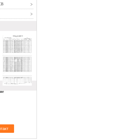
CB
ие