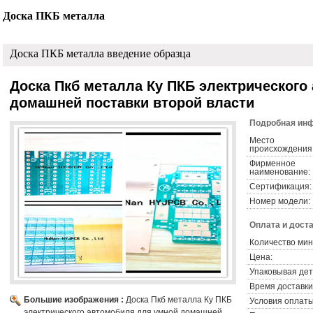
Доска ПКБ металла
Доска ПКБ металла введение образца
Доска Пкб металла Ку ПКБ электрического
домашней поставки второй власти
Подробная инф
Место
происхождения
Фирменное
наименование:
Сертификация:
Номер модели:
Оплата и доста
Количество мин
Цена:
Упаковывая дет
Время доставки
Большие изображения :
Доска Пкб металла Ку ПКБ
Условия оплаты
электрического автомобиля для умной домашней