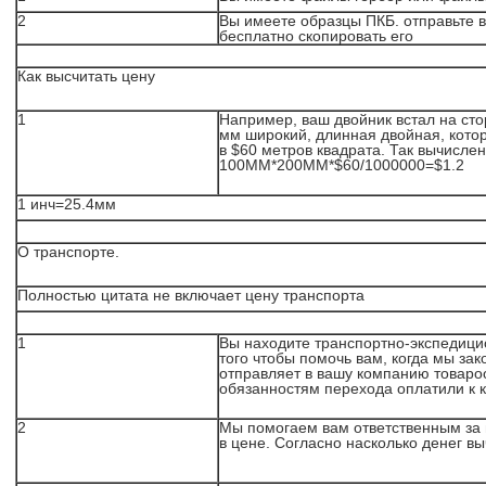
2
Вы имеете образцы ПКБ. отправьте 
бесплатно скопировать его
Как высчитать цену
1
Например, ваш двойник встал на сто
мм широкий, длинная двойная, кото
в $60 метров квадрата. Так вычисле
100ММ*200ММ*$60/1000000=$1.2
1 инч=25.4мм
О транспорте.
Полностью цитата не включает цену транспорта
1
Вы находите транспортно-экспедици
того чтобы помочь вам, когда мы за
отправляет в вашу компанию товароо
обязанностям перехода оплатили к 
2
Мы помогаем вам ответственным за 
в цене. Согласно насколько денег в