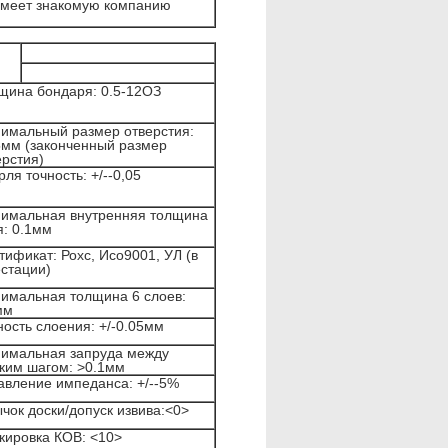
имеет знакомую компанию
щина бондаря: 0.5-12ОЗ
имальный размер отверстия:
5мм (законченный размер
ерстия)
ля точность: +/--0,05
имальная внутренняя толщина
я: 0.1мм
тификат: Рохс, Исо9001, УЛ (в
естации)
имальная толщина 6 слоев:
мм
ность слоения: +/-0.05мм
имальная запруда между
ким шагом: >0.1мм
авление импеданса: +/--5%
чок доски/допуск извива:<0>
кировка КОВ: <10>