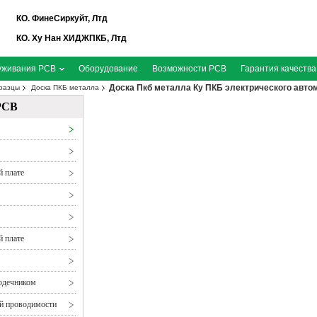
КО. ФинеСиркуйт, Лтд
КО. Ху Нан ХИДЖПКБ, Лтд
уживания PCB
Оборудование
Возможности PCB
Гарантия качества
Доска Пкб металла Ку ПКБ электрического авто
разцы
Доска ПКБ металла
PCB
й плате
й плате
рдечником
ой проводимости