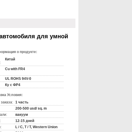
 автомобиля для умной
ормация о продукте:
Китай
:
Cu with FR4
UL ROHS 94V-0
Ку с ФР4
вка Условия:
 заказа:
1 часть
200-500 usd/ sq. m
али:
вакуум
:
12-15 дней
:
L / C, T / T, Western Union