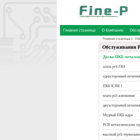
Главная страница
О Компании
Обсл
Главная страница
Об
Отправить запрос
второй власти
Обслуживания 
Доска ПКБ металла
плата pcb FR4
односторонней печатно
ПКБ КЭМ 1
плата pcb алюминия
двухсторонней печатно
Медный ПКБ ядра
PCB металлическим се
высокий pcb термальн