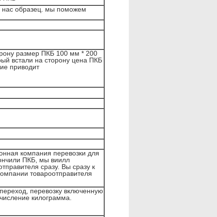
в нас образец. мы поможем
рону размер ПКБ 100 мм * 200
рый встали на сторону цена ПКБ
ние приводит
онная компания перевозки для
кончили ПКБ, мы виилл
тправителя сразу. Вы сразу к
компании товароотправителя
переход, перевозку включенную
ычисление килограмма.