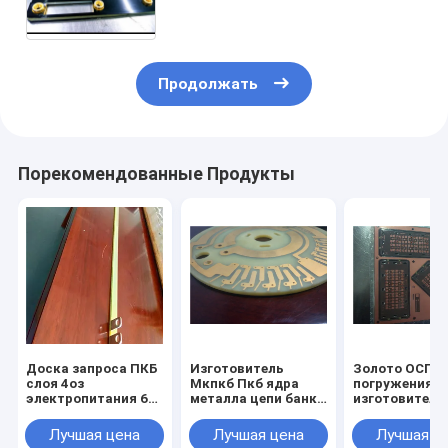
банка солнечной энергии Сир
банка силы
Продолжать
Порекомендованные Продукты
Доска запроса ПКБ
Изготовитель
Золото ОСП
слоя 4оз
Мкпкб Пкб ядра
погружения
электропитания 6
металла цепи банка
изготовителе
модуля особенная
солнечной энергии
платы с печа
может
модуля доски
монтажом ПК
Лучшая цена
Лучшая цена
Лучшая ц
изготовление на
банка силы
банка солнеч