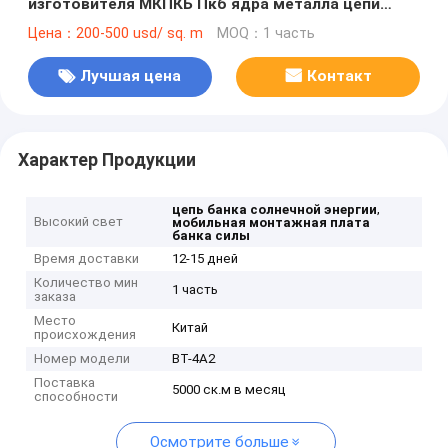
изготовителя МКПКБ Пкб ядра металла цепи
банка солнечной энергии Сир банка силы
Цена：200-500 usd/ sq. m
MOQ：1 часть
Лучшая цена
Контакт
Характер Продукции
,
цепь банка солнечной энергии
Высокий свет
мобильная монтажная плата
банка силы
Время доставки
12-15 дней
Количество мин
1 часть
заказа
Место
Китай
происхождения
Номер модели
ВТ-4А2
Поставка
5000 ск.м в месяц
способности
Осмотрите больше