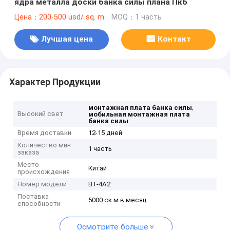
ядра металла доски банка силы плана Пкб
Цена：200-500 usd/ sq. m
MOQ：1 часть
Лучшая цена
Контакт
Характер Продукции
,
монтажная плата банка силы
Высокий свет
мобильная монтажная плата
банка силы
Время доставки
12-15 дней
Количество мин
1 часть
заказа
Место
Китай
происхождения
Номер модели
ВТ-4А2
Поставка
5000 ск.м в месяц
способности
Осмотрите больше