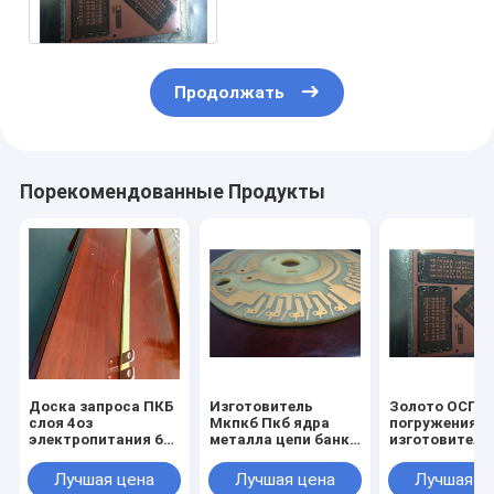
силы плана Пкб
Продолжать
Порекомендованные Продукты
Доска запроса ПКБ
Изготовитель
Золото ОСП
слоя 4оз
Мкпкб Пкб ядра
погружения
электропитания 6
металла цепи банка
изготовителе
модуля особенная
солнечной энергии
платы с печа
может
модуля доски
монтажом ПК
Лучшая цена
Лучшая цена
Лучшая ц
изготовление на
банка силы
банка солнеч