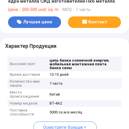
ядра металла СИД изготовителей Пкб металла
Цена：200-500 usd/ sq. m
MOQ：1 часть
Лучшая цена
Контакт
Характер Продукции
,
цепь банка солнечной энергии
Высокий свет
мобильная монтажная плата
банка силы
Время доставки
12-15 дней
Количество мин
1 часть
заказа
Место
Китай
происхождения
Номер модели
ВТ-4А2
Поставка
5000 ск.м в месяц
способности
Осмотрите больше