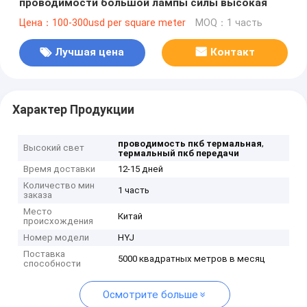
проводимости большой лампы силы высокая
Цена：100-300usd per square meter
MOQ：1 часть
Лучшая цена
Контакт
Характер Продукции
,
проводимость пкб термальная
Высокий свет
термальный пкб передачи
Время доставки
12-15 дней
Количество мин
1 часть
заказа
Место
Китай
происхождения
Номер модели
HYJ
Поставка
5000 квадратных метров в месяц
способности
Осмотрите больше