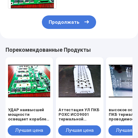
Продолжать
Порекомендованные Продукты
УДАР наивысшей
Аттестация УЛ ПКБ
высокое осве
мощности
РОХС ИСО9001
ПКБ термаль
освещает кораблей
термальной
проводимости
энергии ПКБ
проводимости
для УДАРА
зарядную станцию
водителя СИД
наивысшей
Лучшая цена
Лучшая цена
Лучшая ц
Пкб новых высокую
высокая
мощности
термальную
освещает