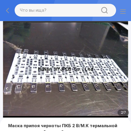
2
/
7
Маска припоя черноты ПКБ 2 В/М.К термальной